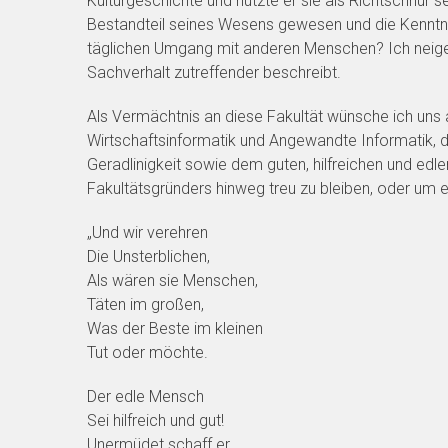
Kulturgeschichte und nutzte er sie als Richtschnur 
Bestandteil seines Wesens gewesen und die Kenntnis
täglichen Umgang mit anderen Menschen? Ich neige
Sachverhalt zutreffender beschreibt.
Als Vermächtnis an diese Fakultät wünsche ich uns al
Wirtschaftsinformatik und Angewandte Informatik, dem
Geradlinigkeit sowie dem guten, hilfreichen und edl
Fakultätsgründers hinweg treu zu bleiben, oder um e
„Und wir verehren
Die Unsterblichen,
Als wären sie Menschen,
Täten im großen,
Was der Beste im kleinen
Tut oder möchte.
Der edle Mensch
Sei hilfreich und gut!
Unermüdet schaff er