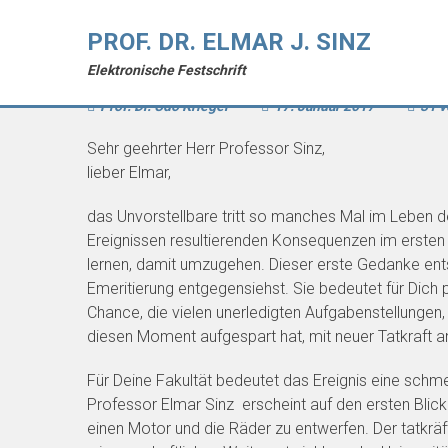
PROF. DR. ELMAR J. SINZ
Professor Elmar Sinz – eine Wür
Elektronische Festschrift
Prof. Dr. Udo Krieger
-
17. Januar 2017
-
31 v
Sehr geehrter Herr Professor Sinz,
lieber Elmar,
das Unvorstellbare tritt so manches Mal im Leben 
Ereignissen resultierenden Konsequenzen im erste
lernen, damit umzugehen. Dieser erste Gedanke ents
Emeritierung entgegensiehst. Sie bedeutet für Dich
Chance, die vielen unerledigten Aufgabenstellungen
diesen Moment aufgespart hat, mit neuer Tatkraft 
Für Deine Fakultät bedeutet das Ereignis eine schm
Professor Elmar Sinz erscheint auf den ersten Blick
einen Motor und die Räder zu entwerfen. Der tatkräf