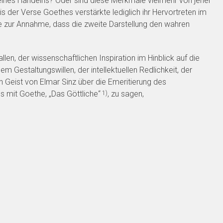
seines Handelns? Oder sind diese Merkmale vielmehr von jeher
 der Verse Goethes verstärkte lediglich ihr Hervortreten im
 zur Annahme, dass die zweite Darstellung den wahren
len, der wissenschaftlichen Inspiration im Hinblick auf die
 Gestaltungswillen, der intellektuellen Redlichkeit, der
en Geist von Elmar Sinz über die Emeritierung des
s mit Goethe, „Das Göttliche“
, zu sagen,
1)