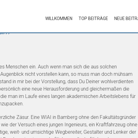
WILLKOMMEN
TOP BEITRÄGE
NEUE BEIT
digung
on 77
des Menschen ein. Auch wenn man sich die aus solchen
n Augenblick nicht vorstellen kann, so muss man doch mühsam
tand in mir bei der Vorstellung, dass Du Deiner wohlverdienten
 persönlich eine neue Herausforderung und gleichermaßen die
, die man im Laufe eines langen akademischen Arbeitslebens für
anzupacken.
erzliche Zäsur. Eine WIAI in Bamberg ohne den Fakultätsgründer
 wie der Versuch eines jungen Ingenieurs, ein Kraftfahrzeug ohne
tige, weit- und umsichtige Wegbereiter, Gestalter und Lenker der