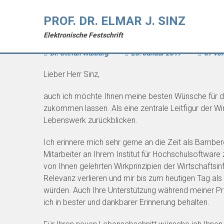
PROF. DR. ELMAR J. SINZ
Grußwort von Stefan Walburg
Elektronische Festschrift
Dr. Stefan Walburg
-
25. Januar 2017
-
67 vo
Lieber Herr Sinz,
auch ich möchte Ihnen meine besten Wünsche für 
zukommen lassen. Als eine zentrale Leitfigur der Wi
Lebenswerk zurückblicken.
Ich erinnere mich sehr gerne an die Zeit als Bambe
Mitarbeiter an Ihrem Institut für Hochschulsoftware 
von Ihnen gelehrten Wirkprinzipien der Wirtschaftsin
Relevanz verlieren und mir bis zum heutigen Tag al
würden. Auch Ihre Unterstützung während meiner P
ich in bester und dankbarer Erinnerung behalten.