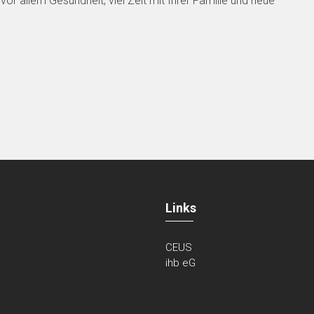
or allem Gesundheit, viel Zeit mit Ihrer Familie und neue
Links
CEUS
ihb eG