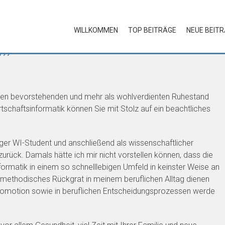
WILLKOMMEN
TOP BEITRÄGE
NEUE BEIT
n 77
den bevorstehenden und mehr als wohlverdienten Ruhestand
rtschaftsinformatik können Sie mit Stolz auf ein beachtliches
rger WI-Student und anschließend als wissenschaftlicher
zurück. Damals hätte ich mir nicht vorstellen können, dass die
formatik in einem so schnelllebigen Umfeld in keinster Weise an
s methodisches Rückgrat in meinem beruflichen Alltag dienen
romotion sowie in beruflichen Entscheidungsprozessen werde