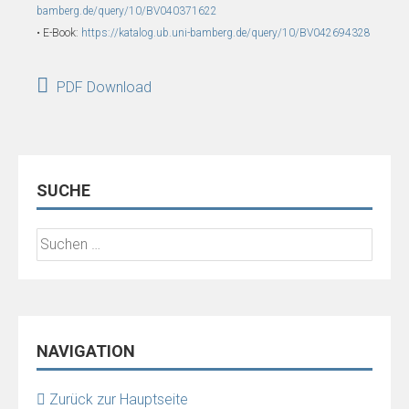
bamberg.de/query/10/BV040371622
• E-Book:
https://katalog.ub.uni-bamberg.de/query/10/BV042694328
PDF Download
SUCHE
Suchen
nach:
NAVIGATION
Zurück zur Hauptseite