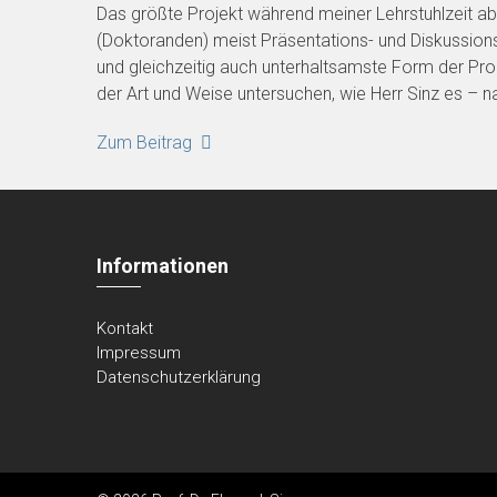
Das größte Projekt während meiner Lehrstuhlzeit aber
(Doktoranden) meist Präsentations- und Diskussions
und gleichzeitig auch unterhaltsamste Form der Pr
der Art und Weise untersuchen, wie Herr Sinz es – natü
Zum Beitrag
Informationen
Kontakt
Impressum
Datenschutzerklärung