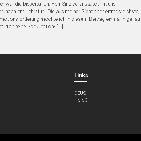
 war die Dissertation. Herr Sinz veranstaltet mit uns
runden am Lehrstuhl. Die aus meiner Sicht aber ertragsreichste,
omotionsförderung möchte ich in diesem Beitrag einmal in genau
rlich reine Spekutation- [...]
Links
CEUS
ihb eG