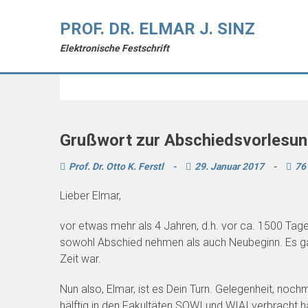
PROF. DR. ELMAR J. SINZ
Elektronische Festschrift
Autor:
Prof. Dr. Otto K. Ferstl
Grußwort zur Abschiedsvorlesu
Prof. Dr. Otto K. Ferstl
-
29. Januar 2017
-
76
Lieber Elmar,
vor etwas mehr als 4 Jahren, d.h. vor ca. 1500 Tagen
sowohl Abschied nehmen als auch Neubeginn. Es ga
Zeit war.
Nun also, Elmar, ist es Dein Turn. Gelegenheit, noc
hälftig in den Fakultäten SOWI und WIAI verbracht ha