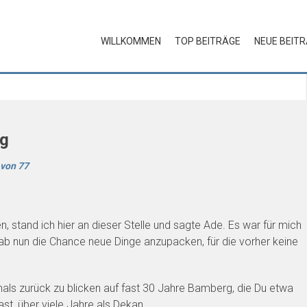
WILLKOMMEN
TOP BEITRÄGE
NEUE BEIT
ng
 von 77
, stand ich hier an dieser Stelle und sagte Ade. Es war für mich
b nun die Chance neue Dinge anzupacken, für die vorher keine
hmals zurück zu blicken auf fast 30 Jahre Bamberg, die Du etwa
st, über viele Jahre als Dekan.