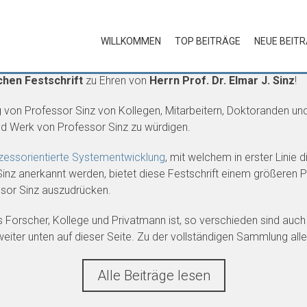
WILLKOMMEN
TOP BEITRÄGE
NEUE BEIT
chen Festschrift
zu Ehren von
Herrn Prof. Dr. Elmar J. Sinz
!
g von Professor Sinz von Kollegen, Mitarbeitern, Doktoranden un
d Werk von Professor Sinz zu würdigen.
essorientierte Systementwicklung
, mit welchem in erster Linie 
nz anerkannt werden, bietet diese Festschrift einem größeren Pe
ssor Sinz auszudrücken.
 Forscher, Kollege und Privatmann ist, so verschieden sind auch 
eiter unten auf dieser Seite. Zu der vollständigen Sammlung alle
Alle Beiträge lesen