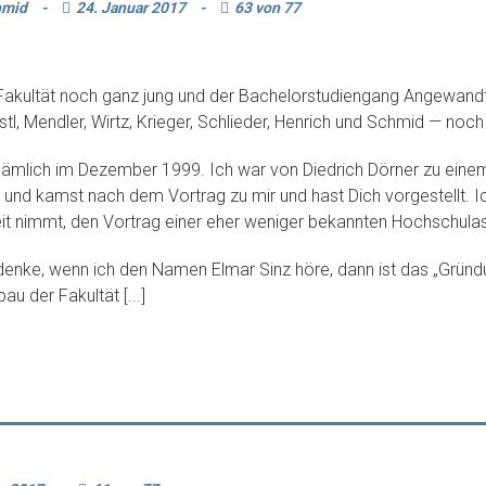
chmid
-
24. Januar 2017
-
63 von 77
 Fakultät noch ganz jung und der Bachelorstudiengang Angewandte
l, Mendler, Wirtz, Krieger, Schlieder, Henrich und Schmid — noch 
 Nämlich im Dezember 1999. Ich war von Diedrich Dörner zu eine
 und kamst nach dem Vortrag zu mir und hast Dich vorgestellt. 
Zeit nimmt, den Vortrag einer eher weniger bekannten Hochschulas
denke, wenn ich den Namen Elmar Sinz höre, dann ist das „Gründu
au der Fakultät [...]