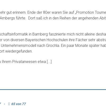
hr gut erinnern. Ende der 80er waren Sie auf „Promotion Tourne
mbergs führte. Dort saß ich in den Reihen der angehenden Abitu
chaftsinformatik in Bamberg faszinierte mich nicht alleine deshal
er von diversen Bayerischen Hochschulen ihre Fächer sehr abstrak
as Unternehmensmodell nach Grochla. Ein paar Monate später habe
ort wiedergefunden.
u Ihrem Privatanwesen etwa [...]
7
-
65 von 77