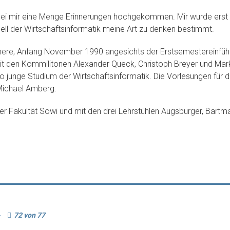
ei mir eine Menge Erinnerungen hochgekommen. Mir wurde erst so
l der Wirtschaftsinformatik meine Art zu denken bestimmt.
erinnere, Anfang November 1990 angesichts der Erstsemestereinfü
 den Kommilitonen Alexander Queck, Christoph Breyer und Markus
o junge Studium der Wirtschaftsinformatik. Die Vorlesungen fü
 Michael Amberg.
 der Fakultät Sowi und mit den drei Lehrstühlen Augsburger, Bartm
-
72 von 77